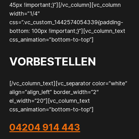
45px !important;}“][/vc_column][vc_column
width=“1/4″
css=“.vc_custom_1442574054339{padding-
bottom: 100px !important;}“][vc_column_text
css_animation=“bottom-to-top“]
VORBESTELLEN
[/vc_column_text][vc_separator color=“white“
align=“align_left“ border_width=“2″
el_width=“20″][vc_column_text
css_animation=“bottom-to-top“]
04204 914 443