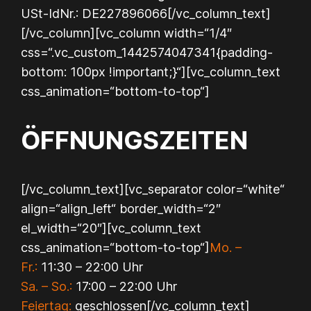
USt-IdNr.: DE227896066[/vc_column_text]
[/vc_column][vc_column width=“1/4″
css=“.vc_custom_1442574047341{padding-
bottom: 100px !important;}“][vc_column_text
css_animation=“bottom-to-top“]
ÖFFNUNGSZEITEN
[/vc_column_text][vc_separator color=“white“
align=“align_left“ border_width=“2″
el_width=“20″][vc_column_text
css_animation=“bottom-to-top“]
Mo. –
Fr.:
11:30 – 22:00 Uhr
Sa. – So.:
17:00 – 22:00 Uhr
Feiertag:
geschlossen[/vc_column_text]