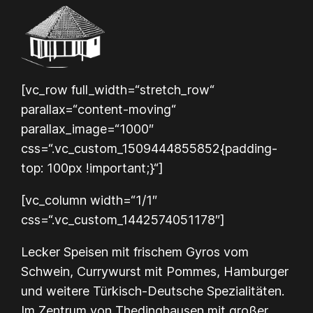
Zum
Inhalt
springen
[vc_row full_width=“stretch_row“
parallax=“content-moving“
parallax_image=“1000″
css=“.vc_custom_1509444855852{padding-
top: 100px !important;}“]
[vc_column width=“1/1″
css=“.vc_custom_1442574051178″]
Lecker Speisen mit frischem Gyros vom
Schwein, Currywurst mit Pommes, Hamburger
und weitere Türkisch-Deutsche Spezialitäten.
Im Zentrum von Thedinghausen mit großer