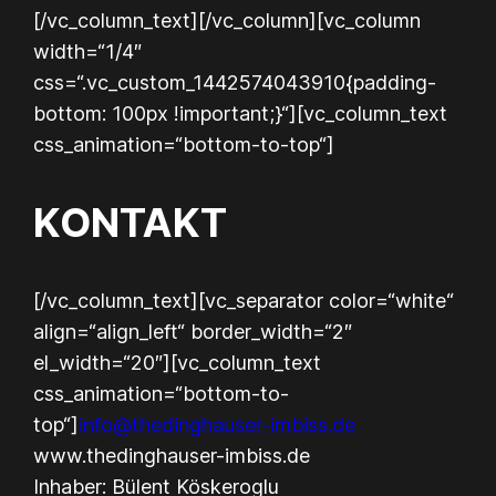
[/vc_column_text][/vc_column][vc_column
width=“1/4″
css=“.vc_custom_1442574043910{padding-
bottom: 100px !important;}“][vc_column_text
css_animation=“bottom-to-top“]
KONTAKT
[/vc_column_text][vc_separator color=“white“
align=“align_left“ border_width=“2″
el_width=“20″][vc_column_text
css_animation=“bottom-to-
top“]
info@thedinghauser-imbiss.de
www.thedinghauser-imbiss.de
Inhaber: Bülent Köskeroglu