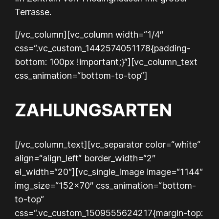
Terrasse.
[/vc_column][vc_column width=“1/4″
css=“.vc_custom_1442574051178{padding-
bottom: 100px !important;}“][vc_column_text
css_animation=“bottom-to-top“]
ZAHLUNGSARTEN
[/vc_column_text][vc_separator color=“white“
align=“align_left“ border_width=“2″
el_width=“20″][vc_single_image image=“1144″
img_size=“152×70″ css_animation=“bottom-
to-top“
css=“.vc_custom_1509555624217{margin-top: